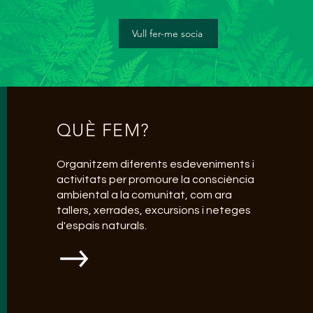
Vull fer-me socia
QUÈ FEM?
Organitzem diferents esdeveniments i
activitats per promoure la consciència
ambiental a la comunitat, com ara
tallers, xerrades, excursions i neteges
d'espais naturals.