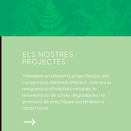
ELS NOSTRES
PROJECTES
Treballem en diferents projectes per a la
conservació del medi ambient, com ara la
recuperació d'hàbitats naturals, la
reforestació de zones degradades i la
promoció de pràctiques sostenibles a
l'àmbit local.