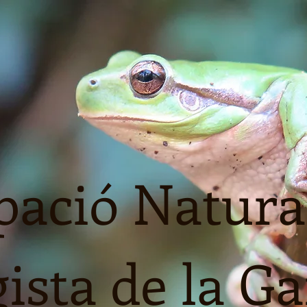
ació Natural
ista de la G