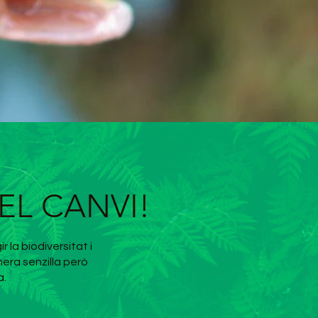
EL CANVI!
 la biodiversitat i
nera senzilla però
a.