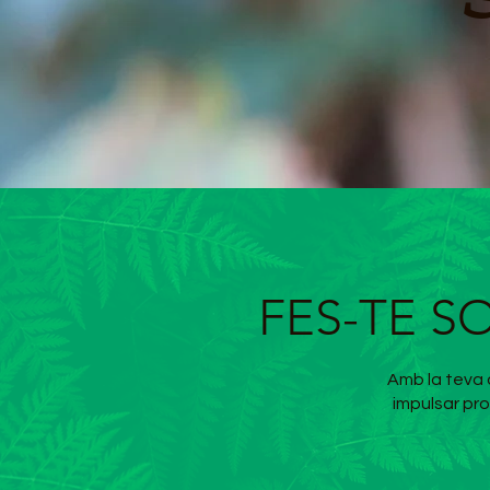
FES-TE S
Amb la teva a
impulsar pro