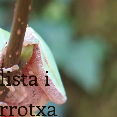
ista i
arrotxa