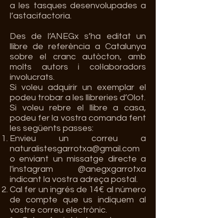
a les tasques desenvolupades a
l’astacifactoria.
Des de l’ANEGx s’ha editat un
llibre de referència a Catalunya
sobre el cranc autòcton, amb
molts autors i col·laboradors
involucrats.
Si voleu adquirir un exemplar el
podeu trobar a les llibreries d’Olot.
Si voleu rebre el llibre a casa,
podeu fer la vostra comanda fent
les següents passes:
Envieu un correu a
naturalistesgarrotxa@gmail.com
o enviant un missatge directe a
l'instagram @anegxgarrotxa
indicant la vostra adreça postal.
Cal fer un ingrés de 14€ al número
de compte que us indiquem al
vostre correu electrònic.