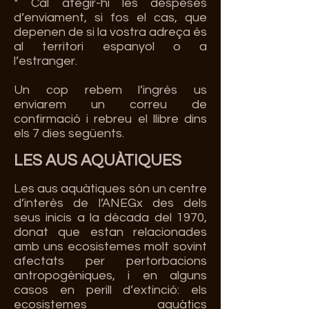
* Cal afegir-hi les despeses
d’enviament, si fos el cas, que
depenen de si la vostra adreça és
al territori espanyol o a
l’estranger.
Un cop rebem l’ingrés us
enviarem un correu de
confirmació i rebreu el llibre dins
els 7 dies següents.
LES AUS A
QU
ÀTIQUES
Les aus aquàtiques són un centre
d’interès de l’ANEGx des dels
seus inicis a la dècada del 1970,
donat que estan relacionades
amb uns ecosistemes molt sovint
afectats per pertorbacions
antropogèniques, i en alguns
casos en perill d’extinció: els
ecosistemes aquàtics