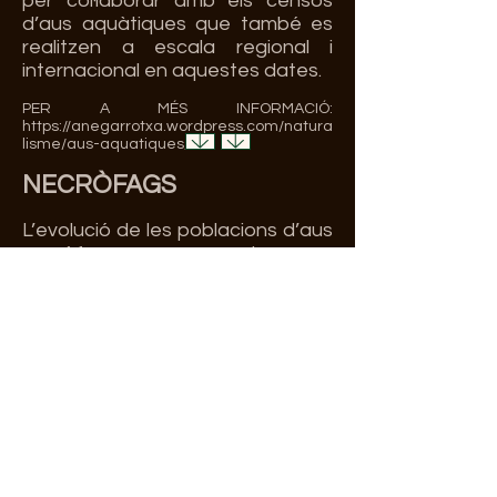
per col·laborar amb els censos
d’aus aquàtiques que també es
realitzen a escala regional i
internacional en aquestes dates.
PER A MÉS INFORMACIÓ:
https://anegarrotxa.wordpress.com/n
atura
lisme/aus-
aquatiques/
NEC
RÒFAGS
L’evolució de les poblacions d’aus
necròfagues o carronyaires com
el voltor comú (Gyps fulvus), el
trencalòs (Gypaetus barbatus),
l’aufrany (Neophron
percnopterus) i el voltor negre
(Aegypius monachus) a la
comarca de la Garrotxa i la recent
nidificació de tres de les quatre
espècies d’aus necròfagues,
després de més de 50 anys sense
criar-hi, va motivar ara fa una