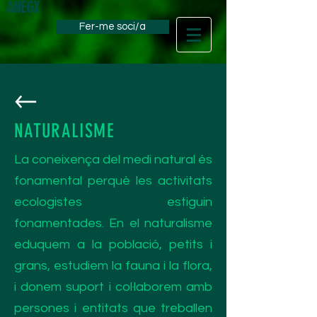
ANEGX
Fer-me soci/a
NATURALISME
La coneixença del medi natural és
fonamental perquè les activitats
ecologistes estiguin
fonamentades. En el naturalisme
eduquem a la població, petits i
grans, estudiem la fauna i la flora,
i donem suport i col·laborem amb
persones i entitats que treballen